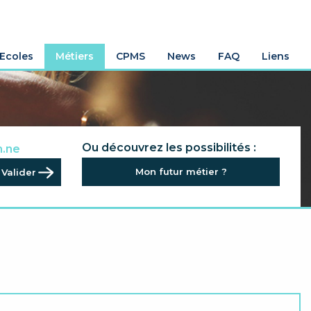
Ecoles
Métiers
CPMS
News
FAQ
Liens
.rice
Ou découvrez les possibilités :
n.ne
.ne
Mon futur métier ?
al.e