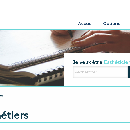
Accueil
Options
Agriculteur
Je veux être
Esthéticie
Electricien
Aide famili
es
étiers