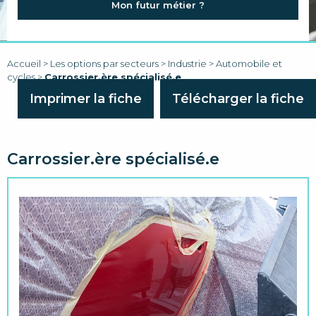
Mon futur métier ?
FAQ
LIENS
Accueil
>
Les options par secteurs
>
Industrie
>
Automobile et
cycles
>
Carrossier.ère spécialisé.e
Imprimer la fiche
Télécharger la fiche
Carrossier.ère spécialisé.e