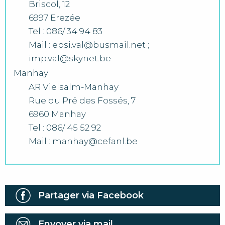
Briscol, 12
6997 Erezée
Tel : 086/ 34 94 83
Mail : epsi.val@busmail.net ;
imp.val@skynet.be
Manhay
AR Vielsalm-Manhay
Rue du Pré des Fossés, 7
6960 Manhay
Tel : 086/ 45 52 92
Mail : manhay@cefanl.be
Partager via Facebook
Envoyer via mail